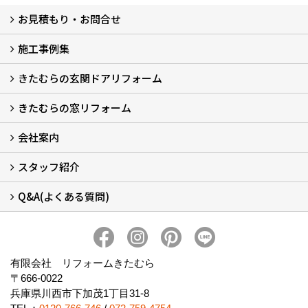
お見積もり・お問合せ
施工事例集
LINEで概算見積もり
チャットで質問
問い合わせフォームから
オンライン相談
電話で相談
無料現地調査をご希望の方
きたむらの玄関ドアリフォーム
玄関ドアリフォーム
玄関引戸リフォーム
勝手口ドアリフォーム
窓リフォーム
きたむらの窓リフォーム
玄関ドアリフォームについて
リシェントについて (23)
・玄関ドアバリエーション (52)
・玄関引戸バリエーション (44)
・勝手口ドアバリエーション (11)
安心の自社施工
無料点検
保証について
価格について
概算見積について (2)
会社案内
窓リフォームについて (5)
・内窓設置-LIXILインプラス
・内窓設置-AGCまどまど
・窓交換
・エコガラス交換
・防犯・防災ガラス交換
スタッフ紹介
会社概要 (2)
ブログ
アクセス
施工エリア
施工までの流れ
SNSインフォメーション
チャット機能
オンライン打合わせ
補助金について (2)
Q&A(よくある質問)
スタッフ紹介
Q&Aひろば (64)
有限会社 リフォームきたむら
〒666-0022
兵庫県川西市下加茂1丁目31-8