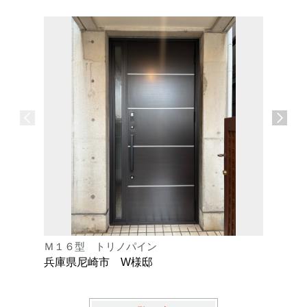
Ｍ１６型 トリノパイン
Ｋ型 オ
兵庫県尼崎市 W様邸
兵庫県芦