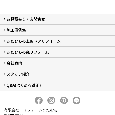
お見積もり・お問合せ
施工事例集
LINEで概算見積もり
チャットで質問
問い合わせフォームから
オンライン相談
電話で相談
無料現地調査をご希望の方
きたむらの玄関ドアリフォーム
玄関ドアリフォーム
玄関引戸リフォーム
勝手口ドアリフォーム
窓リフォーム
きたむらの窓リフォーム
玄関ドアリフォームについて
リシェントについて (23)
・玄関ドアバリエーション (52)
・玄関引戸バリエーション (44)
・勝手口ドアバリエーション (11)
安心の自社施工
無料点検
保証について
価格について
概算見積について (2)
会社案内
窓リフォームについて (5)
・内窓設置-LIXILインプラス
・内窓設置-AGCまどまど
・窓交換
・エコガラス交換
・防犯・防災ガラス交換
スタッフ紹介
会社概要 (2)
ブログ
アクセス
施工エリア
施工までの流れ
SNSインフォメーション
チャット機能
オンライン打合わせ
補助金について (2)
Q&A(よくある質問)
スタッフ紹介
Q&Aひろば (64)
有限会社 リフォームきたむら