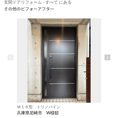
玄関ドアリフォーム - すべて にある
その他のビフォーアフター
Ｍ１６型 トリノパイン
Ｋ型 オ
兵庫県尼崎市 W様邸
兵庫県芦