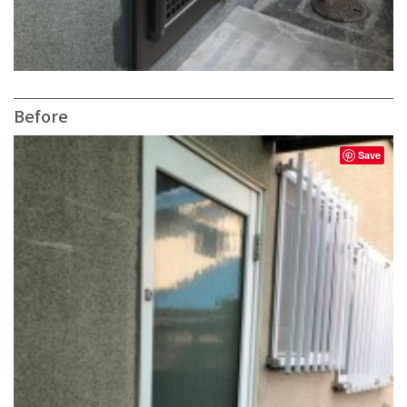
Before
Save