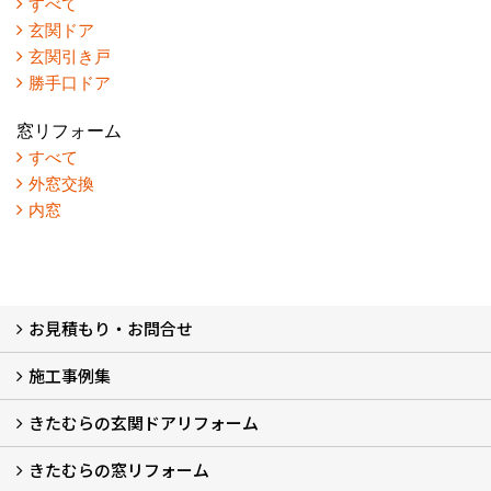
すべて
玄関ドア
玄関引き戸
勝手口ドア
窓リフォーム
すべて
外窓交換
内窓
お見積もり・お問合せ
施工事例集
LINEで概算見積もり
チャットで質問
問い合わせフォームから
オンライン相談
電話で相談
無料現地調査をご希望の方
きたむらの玄関ドアリフォーム
玄関ドアリフォーム
玄関引戸リフォーム
勝手口ドアリフォーム
窓リフォーム
きたむらの窓リフォーム
玄関ドアリフォームについて
リシェントについて (23)
・玄関ドアバリエーション (52)
・玄関引戸バリエーション (44)
・勝手口ドアバリエーション (11)
安心の自社施工
無料点検
保証について
価格について
概算見積について (2)