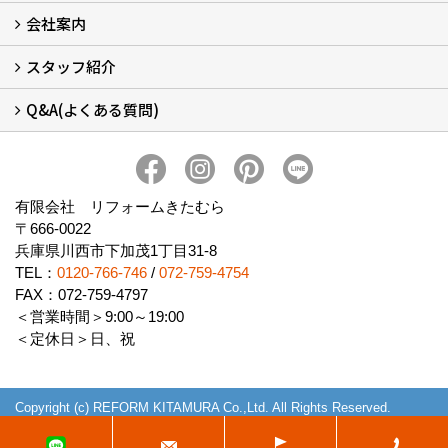
会社案内
窓リフォームについて (5)
・内窓設置-LIXILインプラス
・内窓設置-AGCまどまど
・窓交換
・エコガラス交換
・防犯・防災ガラス交換
スタッフ紹介
会社概要 (2)
ブログ
アクセス
施工エリア
施工までの流れ
SNSインフォメーション
チャット機能
オンライン打合わせ
補助金について (2)
Q&A(よくある質問)
スタッフ紹介
Q&Aひろば (64)
有限会社 リフォームきたむら
〒666-0022
兵庫県川西市下加茂1丁目31-8
TEL：
0120-766-746
/
072-759-4754
FAX：072-759-4797
＜営業時間＞9:00～19:00
＜定休日＞日、祝
Copyright (c) REFORM KITAMURA Co.,Ltd. All Rights Reserved.
Produced by
ゴデスクリエイト