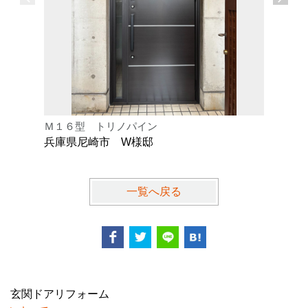
Ｍ１６型 トリノパイン
Ｋ型 オ
兵庫県尼崎市 W様邸
兵庫県芦
一覧へ戻る
玄関ドアリフォーム