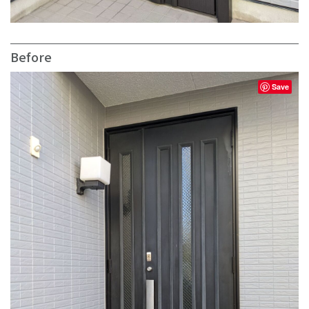
Before
Save