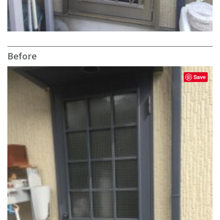
Before
Save