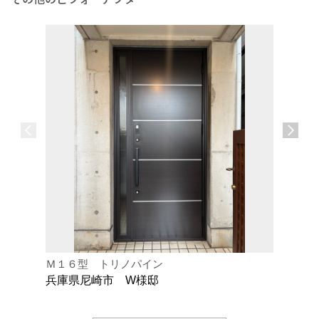
Ｍ１６型 トリノパイン
Ｋ型 オ
兵庫県尼崎市 W様邸
兵庫県芦