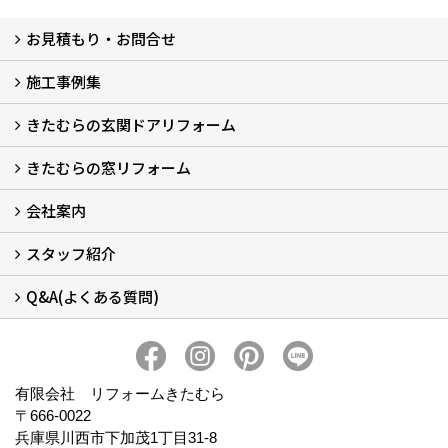
お見積もり・お問合せ
施工事例集
LINEで概算見積もり
チャットで質問
問い合わせフォームから
オンライン相談
電話で相談
無料現地調査をご希望の方
きたむらの玄関ドアリフォーム
玄関ドアリフォーム
玄関引戸リフォーム
勝手口ドアリフォーム
窓リフォーム
きたむらの窓リフォーム
玄関ドアリフォームについて
リシェントについて (23)
・玄関ドアバリエーション (52)
・玄関引戸バリエーション (44)
・勝手口ドアバリエーション (11)
安心の自社施工
無料点検
保証について
価格について
概算見積について (2)
会社案内
窓リフォームについて (5)
・内窓設置-LIXILインプラス
・内窓設置-AGCまどまど
・窓交換
・エコガラス交換
・防犯・防災ガラス交換
スタッフ紹介
会社概要 (2)
ブログ
アクセス
施工エリア
施工までの流れ
SNSインフォメーション
チャット機能
オンライン打合わせ
補助金について (2)
Q&A(よくある質問)
スタッフ紹介
Q&Aひろば (64)
有限会社 リフォームきたむら
〒666-0022
兵庫県川西市下加茂1丁目31-8