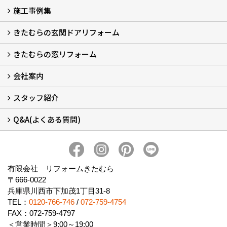
施工事例集
LINEで概算見積もり
チャットで質問
問い合わせフォームから
オンライン相談
電話で相談
無料現地調査をご希望の方
きたむらの玄関ドアリフォーム
玄関ドアリフォーム
玄関引戸リフォーム
勝手口ドアリフォーム
窓リフォーム
きたむらの窓リフォーム
玄関ドアリフォームについて
リシェントについて (23)
・玄関ドアバリエーション (52)
・玄関引戸バリエーション (44)
・勝手口ドアバリエーション (11)
安心の自社施工
無料点検
保証について
価格について
概算見積について (2)
会社案内
窓リフォームについて (5)
・内窓設置-LIXILインプラス
・内窓設置-AGCまどまど
・窓交換
・エコガラス交換
・防犯・防災ガラス交換
スタッフ紹介
会社概要 (2)
ブログ
アクセス
施工エリア
施工までの流れ
SNSインフォメーション
チャット機能
オンライン打合わせ
補助金について (2)
Q&A(よくある質問)
スタッフ紹介
Q&Aひろば (64)
有限会社 リフォームきたむら
〒666-0022
兵庫県川西市下加茂1丁目31-8
TEL：
0120-766-746
/
072-759-4754
FAX：072-759-4797
＜営業時間＞9:00～19:00