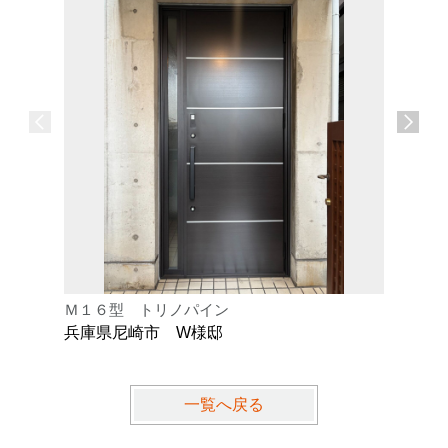
Ｍ１６型 トリノパイン
Ｋ型 オ
兵庫県尼崎市 W様邸
兵庫県芦
一覧へ戻る