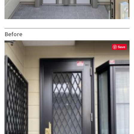
Before
Save