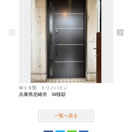
Ｍ１６型 トリノパイン
Ｋ型 オ
兵庫県尼崎市 W様邸
兵庫県芦
一覧へ戻る