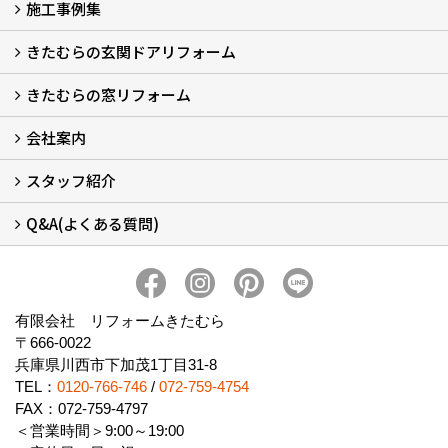
施工事例集
LINEで概算見積もり
チャットで質問
問い合わせフォームから
オンライン相談
電話で相談
無料現地調査をご希望の方
きたむらの玄関ドアリフォーム
玄関ドアリフォーム
玄関引戸リフォーム
勝手口ドアリフォーム
窓リフォーム
きたむらの窓リフォーム
玄関ドアリフォームについて
リシェントについて (23)
・玄関ドアバリエーション (52)
・玄関引戸バリエーション (44)
・勝手口ドアバリエーション (11)
安心の自社施工
無料点検
保証について
価格について
概算見積について (2)
会社案内
窓リフォームについて (5)
・内窓設置-LIXILインプラス
・内窓設置-AGCまどまど
・窓交換
・エコガラス交換
・防犯・防災ガラス交換
スタッフ紹介
会社概要 (2)
ブログ
アクセス
施工エリア
施工までの流れ
SNSインフォメーション
チャット機能
オンライン打合わせ
補助金について (2)
Q&A(よくある質問)
スタッフ紹介
Q&Aひろば (64)
有限会社 リフォームきたむら
〒666-0022
兵庫県川西市下加茂1丁目31-8
TEL：
0120-766-746
/
072-759-4754
FAX：072-759-4797
＜営業時間＞9:00～19:00