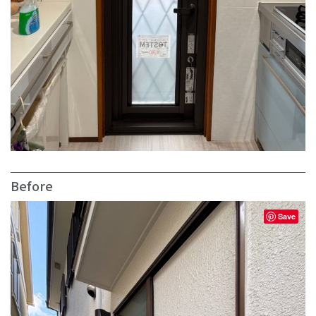
Before
Save