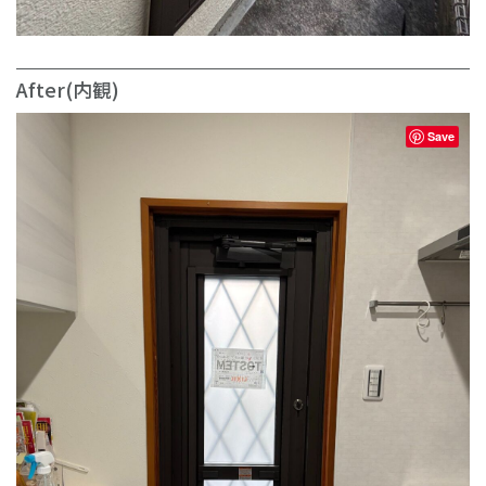
After(内観)
Save