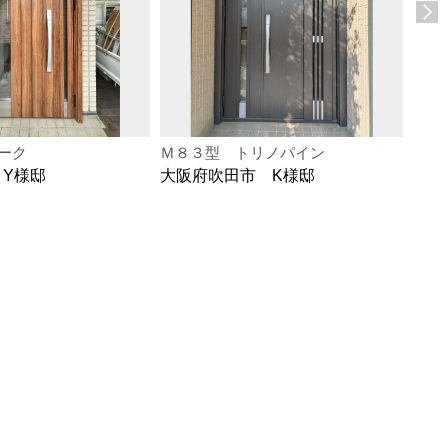
ーク
Ｍ８３型 トリノパイン
Ｍ２
 Y様邸
大阪府吹田市 K様邸
大阪