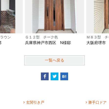
ラウン
Ｇ１２型 チーク色
Ｍ８３型 チ
邸
兵庫県神戸市西区 N様邸
大阪府堺市
一覧へ戻る
玄関引き戸
勝手口ドア