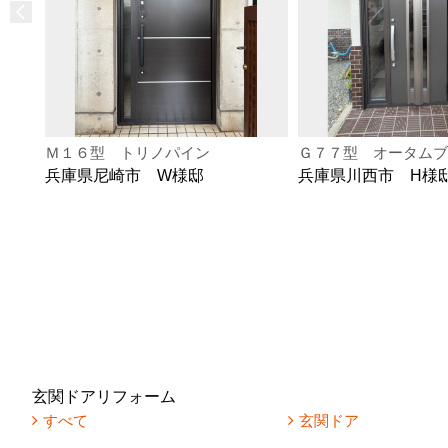
Ｍ１６型 トリノパイン
Ｇ７７型 オータムブ
兵庫県尼崎市 W様邸
兵庫県川西市 H様
玄関ドアリフォーム
すべて
玄関ドア