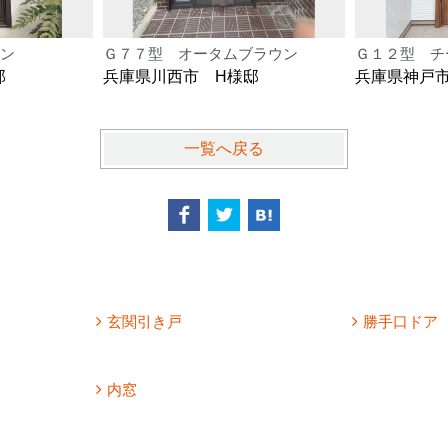
ン
Ｇ７７型 オータムブラウン
Ｇ１２型 チ
邸
兵庫県川西市 H様邸
兵庫県神戸
一覧へ戻る
玄関引き戸
勝手口ドア
内窓