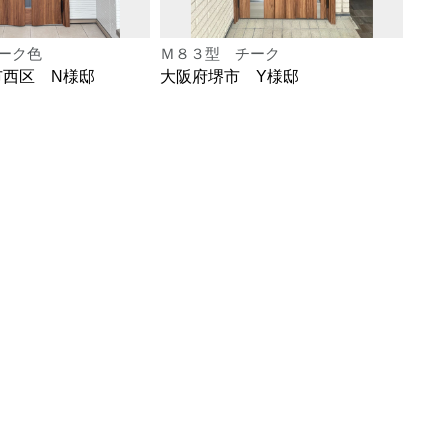
ーク色
Ｍ８３型 チーク
Ｍ８
市西区 N様邸
大阪府堺市 Y様邸
大阪