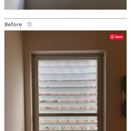
Before ①
Save