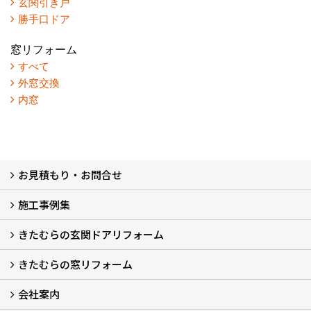
玄関引き戸
勝手口ドア
窓リフォーム
すべて
外窓交換
内窓
お見積もり・お問合せ
施工事例集
LINEで概算見積もり
チャットで質問
問い合わせフォームから
オンライン相談
電話で相談
無料現地調査をご希望の方
きたむらの玄関ドアリフォーム
玄関ドアリフォーム
玄関引戸リフォーム
勝手口ドアリフォーム
窓リフォーム
きたむらの窓リフォーム
玄関ドアリフォームについて
リシェントについて (23)
・玄関ドアバリエーション (52)
・玄関引戸バリエーション (44)
・勝手口ドアバリエーション (11)
安心の自社施工
無料点検
保証について
価格について
概算見積について (2)
会社案内
窓リフォームについて (5)
・内窓設置-LIXILインプラス
・内窓設置-AGCまどまど
・窓交換
・エコガラス交換
・防犯・防災ガラス交換