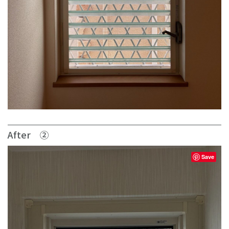
After ②
Save