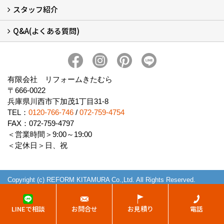
スタッフ紹介
会社概要 (2)
ブログ
アクセス
施工エリア
施工までの流れ
SNSインフォメーション
チャット機能
オンライン打合わせ
補助金について (2)
Q&A(よくある質問)
スタッフ紹介
Q&Aひろば (64)
有限会社 リフォームきたむら
〒666-0022
兵庫県川西市下加茂1丁目31-8
TEL：
0120-766-746
/
072-759-4754
FAX：072-759-4797
＜営業時間＞9:00～19:00
＜定休日＞日、祝
Copyright (c) REFORM KITAMURA Co.,Ltd. All Rights Reserved.
Produced by
ゴデスクリエイト
LINEで相談
お問合せ
お見積り
電話