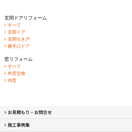
玄関ドアリフォーム
すべて
玄関ドア
玄関引き戸
勝手口ドア
窓リフォーム
すべて
外窓交換
内窓
お見積もり・お問合せ
施工事例集
LINEで概算見積もり
チャットで質問
問い合わせフォームから
オンライン相談
電話で相談
無料現地調査をご希望の方