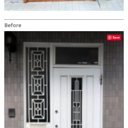
Before
Save