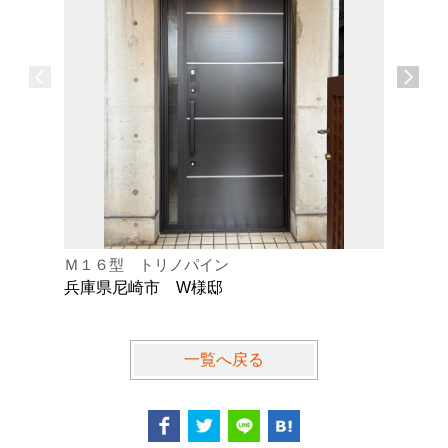
Ｍ１６型 トリノパイン
Ｋ型 オ
兵庫県尼崎市 W様邸
兵庫県芦
一覧へ戻る