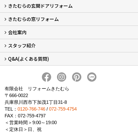
きたむらの玄関ドアリフォーム
玄関ドアリフォーム
玄関引戸リフォーム
勝手口ドアリフォーム
窓リフォーム
きたむらの窓リフォーム
玄関ドアリフォームについて
リシェントについて (23)
・玄関ドアバリエーション (52)
・玄関引戸バリエーション (44)
・勝手口ドアバリエーション (11)
安心の自社施工
無料点検
保証について
価格について
概算見積について (2)
会社案内
窓リフォームについて (5)
・内窓設置-LIXILインプラス
・内窓設置-AGCまどまど
・窓交換
・エコガラス交換
・防犯・防災ガラス交換
スタッフ紹介
会社概要 (2)
ブログ
アクセス
施工エリア
施工までの流れ
SNSインフォメーション
チャット機能
オンライン打合わせ
補助金について (2)
Q&A(よくある質問)
スタッフ紹介
Q&Aひろば (64)
有限会社 リフォームきたむら
〒666-0022
兵庫県川西市下加茂1丁目31-8
TEL：
0120-766-746
/
072-759-4754
FAX：072-759-4797
＜営業時間＞9:00～19:00
＜定休日＞日、祝