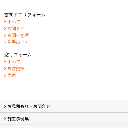
玄関ドアリフォーム
すべて
玄関ドア
玄関引き戸
勝手口ドア
窓リフォーム
すべて
外窓交換
内窓
お見積もり・お問合せ
施工事例集
LINEで概算見積もり
チャットで質問
問い合わせフォームから
オンライン相談
電話で相談
無料現地調査をご希望の方