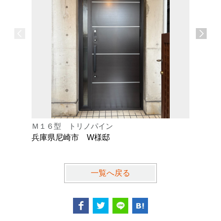
Ｍ１６型 トリノパイン
Ｋ型 オ
兵庫県尼崎市 W様邸
兵庫県芦
一覧へ戻る