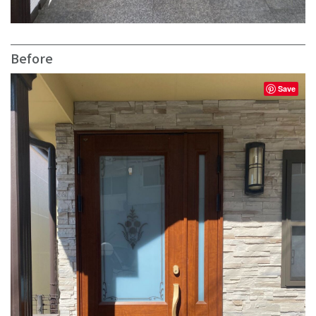
Before
Save