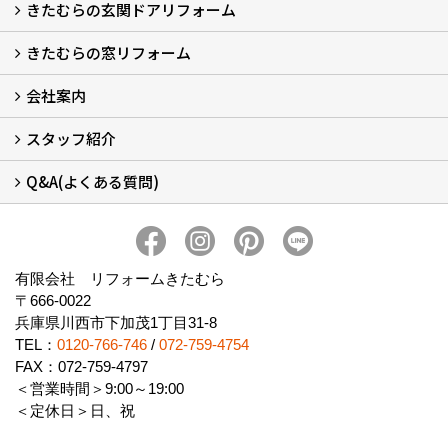
きたむらの玄関ドアリフォーム
玄関ドアリフォーム
玄関引戸リフォーム
勝手口ドアリフォーム
窓リフォーム
きたむらの窓リフォーム
玄関ドアリフォームについて
リシェントについて (23)
・玄関ドアバリエーション (52)
・玄関引戸バリエーション (44)
・勝手口ドアバリエーション (11)
安心の自社施工
無料点検
保証について
価格について
概算見積について (2)
会社案内
窓リフォームについて (5)
・内窓設置-LIXILインプラス
・内窓設置-AGCまどまど
・窓交換
・エコガラス交換
・防犯・防災ガラス交換
スタッフ紹介
会社概要 (2)
ブログ
アクセス
施工エリア
施工までの流れ
SNSインフォメーション
チャット機能
オンライン打合わせ
補助金について (2)
Q&A(よくある質問)
スタッフ紹介
Q&Aひろば (64)
有限会社 リフォームきたむら
〒666-0022
兵庫県川西市下加茂1丁目31-8
TEL：
0120-766-746
/
072-759-4754
FAX：072-759-4797
＜営業時間＞9:00～19:00
＜定休日＞日、祝