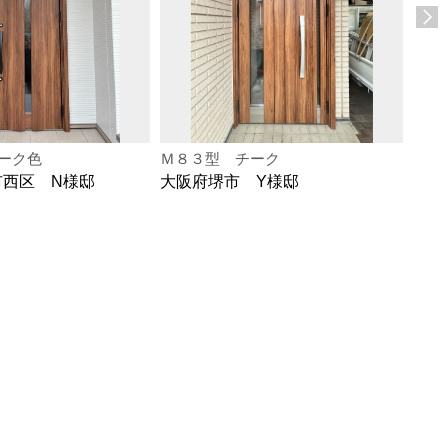
ーク色
Ｍ８３型 チーク
Ｍ８
市西区 N様邸
大阪府堺市 Y様邸
大阪