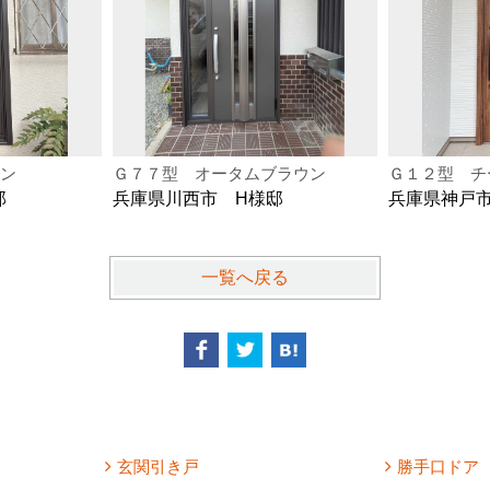
ン
Ｇ７７型 オータムブラウン
Ｇ１２型 チ
邸
兵庫県川西市 H様邸
兵庫県神戸
一覧へ戻る
玄関引き戸
勝手口ドア