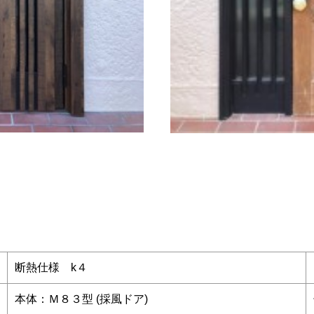
断熱仕様 k４
本体：Ｍ８３型 (採風ドア)