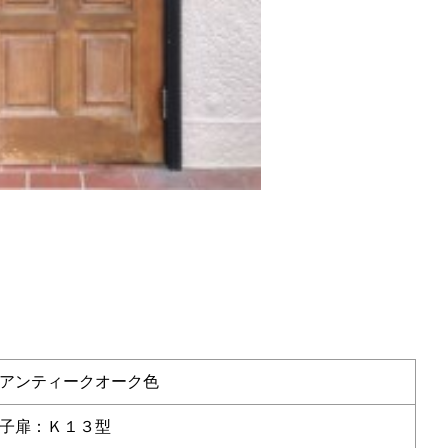
アンティークオーク色
子扉：Ｋ１３型