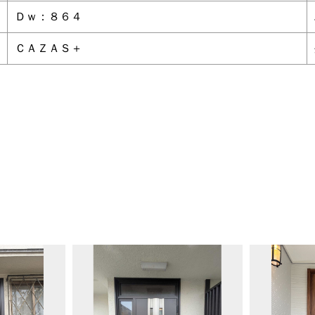
Ｄｗ：８６４
ＣＡＺＡＳ＋