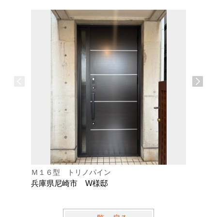
Ｍ１６型 トリノパイン
Ｋ型 オ
兵庫県尼崎市 W様邸
兵庫県芦