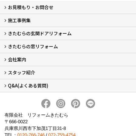
お見積もり・お問合せ
施工事例集
LINEで概算見積もり
チャットで質問
問い合わせフォームから
オンライン相談
電話で相談
無料現地調査をご希望の方
きたむらの玄関ドアリフォーム
玄関ドアリフォーム
玄関引戸リフォーム
勝手口ドアリフォーム
窓リフォーム
きたむらの窓リフォーム
玄関ドアリフォームについて
リシェントについて (23)
・玄関ドアバリエーション (52)
・玄関引戸バリエーション (44)
・勝手口ドアバリエーション (11)
安心の自社施工
無料点検
保証について
価格について
概算見積について (2)
会社案内
窓リフォームについて (5)
・内窓設置-LIXILインプラス
・内窓設置-AGCまどまど
・窓交換
・エコガラス交換
・防犯・防災ガラス交換
スタッフ紹介
会社概要 (2)
ブログ
アクセス
施工エリア
施工までの流れ
SNSインフォメーション
チャット機能
オンライン打合わせ
補助金について (2)
Q&A(よくある質問)
スタッフ紹介
Q&Aひろば (64)
有限会社 リフォームきたむら
〒666-0022
兵庫県川西市下加茂1丁目31-8
TEL：
0120-766-746
/
072-759-4754