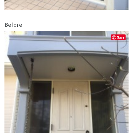
Before
Save