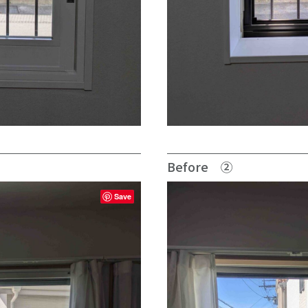
Before ②
Save