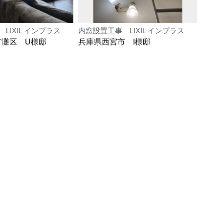
LIXIL インプラス
内窓設置工事 LIXIL インプラス
窓交
市灘区 U様邸
兵庫県西宮市 I様邸
兵庫