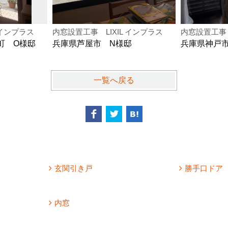
 インプラス
内窓設置工事 LIXIL インプラス
内窓設置工事 
町 O様邸
兵庫県芦屋市 N様邸
兵庫県神戸
一覧へ戻る
玄関引き戸
勝手口ドア
内窓