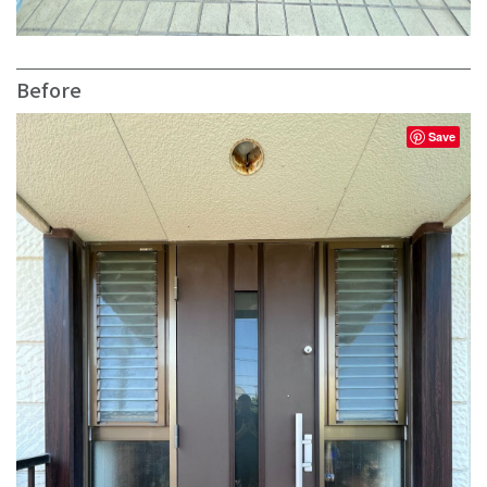
Before
Save