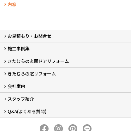
内窓
お見積もり・お問合せ
施工事例集
LINEで概算見積もり
チャットで質問
問い合わせフォームから
オンライン相談
電話で相談
無料現地調査をご希望の方
きたむらの玄関ドアリフォーム
玄関ドアリフォーム
玄関引戸リフォーム
勝手口ドアリフォーム
窓リフォーム
きたむらの窓リフォーム
玄関ドアリフォームについて
リシェントについて (23)
・玄関ドアバリエーション (52)
・玄関引戸バリエーション (44)
・勝手口ドアバリエーション (11)
安心の自社施工
無料点検
保証について
価格について
概算見積について (2)
会社案内
窓リフォームについて (5)
・内窓設置-LIXILインプラス
・内窓設置-AGCまどまど
・窓交換
・エコガラス交換
・防犯・防災ガラス交換
スタッフ紹介
会社概要 (2)
ブログ
アクセス
施工エリア
施工までの流れ
SNSインフォメーション
チャット機能
オンライン打合わせ
補助金について (2)
Q&A(よくある質問)
スタッフ紹介
Q&Aひろば (64)