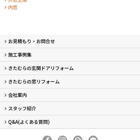
内窓
お見積もり・お問合せ
施工事例集
LINEで概算見積もり
チャットで質問
問い合わせフォームから
オンライン相談
電話で相談
無料現地調査をご希望の方
きたむらの玄関ドアリフォーム
玄関ドアリフォーム
玄関引戸リフォーム
勝手口ドアリフォーム
窓リフォーム
きたむらの窓リフォーム
玄関ドアリフォームについて
リシェントについて (23)
・玄関ドアバリエーション (52)
・玄関引戸バリエーション (44)
・勝手口ドアバリエーション (11)
安心の自社施工
無料点検
保証について
価格について
概算見積について (2)
会社案内
窓リフォームについて (5)
・内窓設置-LIXILインプラス
・内窓設置-AGCまどまど
・窓交換
・エコガラス交換
・防犯・防災ガラス交換
スタッフ紹介
会社概要 (2)
ブログ
アクセス
施工エリア
施工までの流れ
SNSインフォメーション
チャット機能
オンライン打合わせ
補助金について (2)
Q&A(よくある質問)
スタッフ紹介
Q&Aひろば (64)