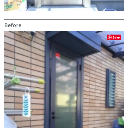
Before
Save