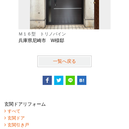
Ｍ１６型 トリノパイン
Ｋ型 オ
兵庫県尼崎市 W様邸
兵庫県芦
一覧へ戻る
玄関ドアリフォーム
すべて
玄関ドア
玄関引き戸