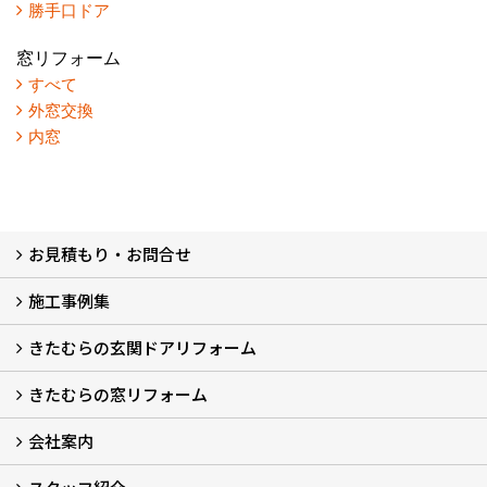
勝手口ドア
窓リフォーム
すべて
外窓交換
内窓
お見積もり・お問合せ
施工事例集
LINEで概算見積もり
チャットで質問
問い合わせフォームから
オンライン相談
電話で相談
無料現地調査をご希望の方
きたむらの玄関ドアリフォーム
玄関ドアリフォーム
玄関引戸リフォーム
勝手口ドアリフォーム
窓リフォーム
きたむらの窓リフォーム
玄関ドアリフォームについて
リシェントについて (23)
・玄関ドアバリエーション (52)
・玄関引戸バリエーション (44)
・勝手口ドアバリエーション (11)
安心の自社施工
無料点検
保証について
価格について
概算見積について (2)
会社案内
窓リフォームについて (5)
・内窓設置-LIXILインプラス
・内窓設置-AGCまどまど
・窓交換
・エコガラス交換
・防犯・防災ガラス交換
会社概要 (2)
ブログ
アクセス
施工エリア
施工までの流れ
SNSインフォメーション
チャット機能
オンライン打合わせ
補助金について (2)