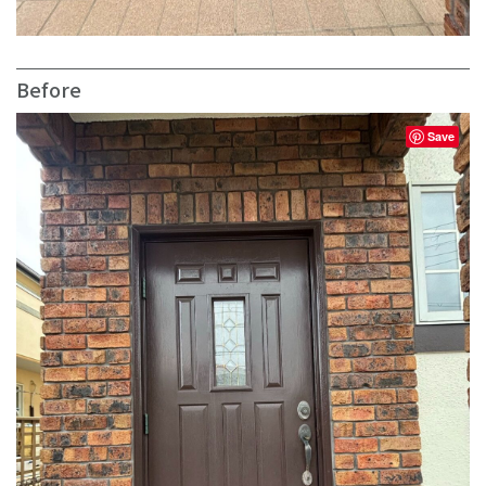
Before
Save