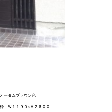
オータムブラウン色
枠 Ｗ１１９０×Ｈ２６００