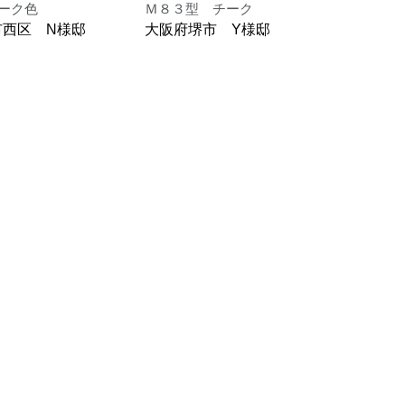
ーク色
Ｍ８３型 チーク
Ｍ８
市西区 N様邸
大阪府堺市 Y様邸
大阪