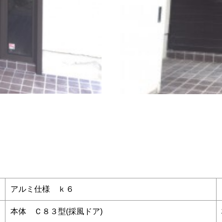
アルミ仕様 ｋ６
本体 Ｃ８３型(採風ドア)