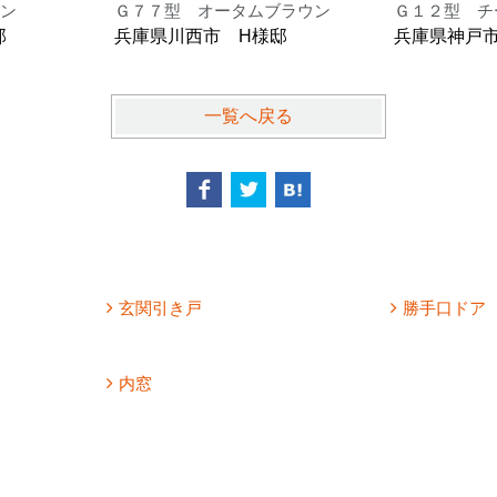
ン
Ｇ７７型 オータムブラウン
Ｇ１２型 チ
邸
兵庫県川西市 H様邸
兵庫県神戸
一覧へ戻る
玄関引き戸
勝手口ドア
内窓