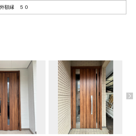
外額縁 ５０