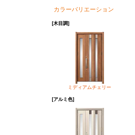
カラーバリエーション
[木目調]
ミディアムチェリー
[アルミ色]