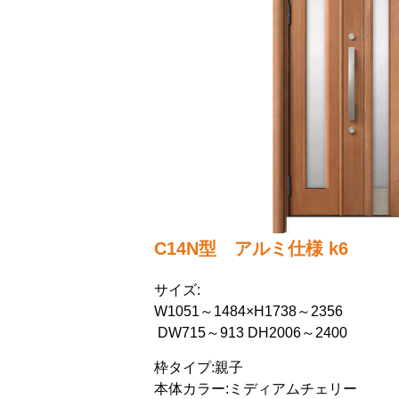
C14N型 アルミ仕様 k6
サイズ:
W1051～1484×H1738～2356
DW715～913 DH2006～2400
枠タイプ:親子
本体カラー:ミディアムチェリー