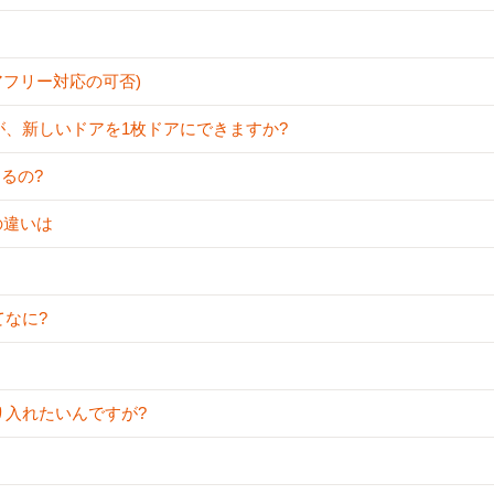
リアフリー対応の可否)
すが、新しいドアを1枚ドアにできますか?
あるの?
等の違いは
てなに?
採り入れたいんですが?