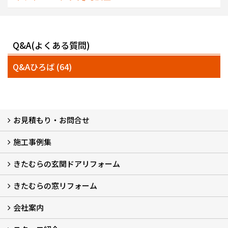
Q&A(よくある質問)
Q&Aひろば (64)
お見積もり・お問合せ
施工事例集
LINEで概算見積もり
チャットで質問
問い合わせフォームから
オンライン相談
電話で相談
無料現地調査をご希望の方
きたむらの玄関ドアリフォーム
玄関ドアリフォーム
玄関引戸リフォーム
勝手口ドアリフォーム
窓リフォーム
きたむらの窓リフォーム
玄関ドアリフォームについて
リシェントについて (23)
・玄関ドアバリエーション (52)
・玄関引戸バリエーション (44)
・勝手口ドアバリエーション (11)
安心の自社施工
無料点検
保証について
価格について
概算見積について (2)
会社案内
窓リフォームについて (5)
・内窓設置-LIXILインプラス
・内窓設置-AGCまどまど
・窓交換
・エコガラス交換
・防犯・防災ガラス交換