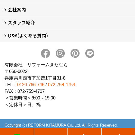
会社案内
窓リフォームについて (5)
・内窓設置-LIXILインプラス
・内窓設置-AGCまどまど
・窓交換
・エコガラス交換
・防犯・防災ガラス交換
スタッフ紹介
会社概要 (2)
ブログ
アクセス
施工エリア
施工までの流れ
SNSインフォメーション
チャット機能
オンライン打合わせ
補助金について (2)
Q&A(よくある質問)
スタッフ紹介
Q&Aひろば (64)
有限会社 リフォームきたむら
〒666-0022
兵庫県川西市下加茂1丁目31-8
TEL：
0120-766-746
/
072-759-4754
FAX：072-759-4797
＜営業時間＞9:00～19:00
＜定休日＞日、祝
Copyright (c) REFORM KITAMURA Co.,Ltd. All Rights Reserved.
Produced by
ゴデスクリエイト