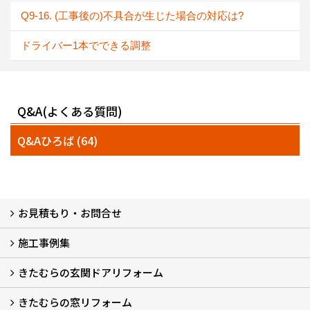
Q9-16. (工事後の)不具合が生じた場合の対応は?
ドライバー1本でできる調整
Q&A(よくある質問)
Q&Aひろば (64)
お見積もり・お問合せ
施工事例集
LINEで概算見積もり
チャットで質問
問い合わせフォームから
オンライン相談
電話で相談
無料現地調査をご希望の方
きたむらの玄関ドアリフォーム
玄関ドアリフォーム
玄関引戸リフォーム
勝手口ドアリフォーム
窓リフォーム
きたむらの窓リフォーム
玄関ドアリフォームについて
リシェントについて (23)
・玄関ドアバリエーション (52)
・玄関引戸バリエーション (44)
・勝手口ドアバリエーション (11)
安心の自社施工
無料点検
保証について
価格について
概算見積について (2)