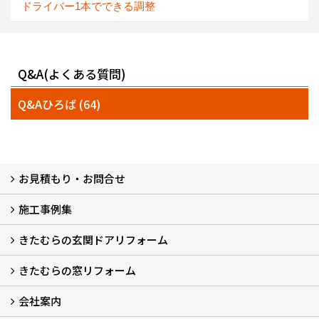
ドライバー1本でできる調整
Q&A(よくある質問)
Q&Aひろば (64)
お見積もり・お問合せ
施工事例集
LINEで概算見積もり
チャットで質問
問い合わせフォームから
オンライン相談
電話で相談
無料現地調査をご希望の方
きたむらの玄関ドアリフォーム
玄関ドアリフォーム
玄関引戸リフォーム
勝手口ドアリフォーム
窓リフォーム
きたむらの窓リフォーム
玄関ドアリフォームについて
リシェントについて (23)
・玄関ドアバリエーション (52)
・玄関引戸バリエーション (44)
・勝手口ドアバリエーション (11)
安心の自社施工
無料点検
保証について
価格について
概算見積について (2)
会社案内
窓リフォームについて (5)
・内窓設置-LIXILインプラス
・内窓設置-AGCまどまど
・窓交換
・エコガラス交換
・防犯・防災ガラス交換