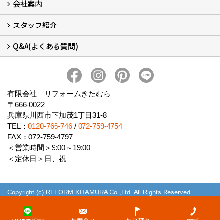
会社案内
窓リフォームについて (5)
・内窓設置-LIXILインプラス
・内窓設置-AGCまどまど
・窓交換
・エコガラス交換
・防犯・防災ガラス交換
スタッフ紹介
会社概要 (2)
ブログ
アクセス
施工エリア
施工までの流れ
SNSインフォメーション
チャット機能
オンライン打合わせ
補助金について (2)
Q&A(よくある質問)
スタッフ紹介
Q&Aひろば (64)
有限会社 リフォームきたむら
〒666-0022
兵庫県川西市下加茂1丁目31-8
TEL：
0120-766-746
/
072-759-4754
FAX：072-759-4797
＜営業時間＞9:00～19:00
＜定休日＞日、祝
Copyright (c) REFORM KITAMURA Co.,Ltd. All Rights Reserved.
Produced by
ゴデスクリエイト