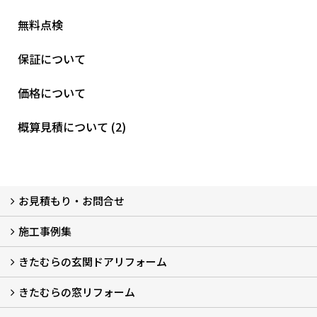
無料点検
保証について
価格について
概算見積について (2)
お見積もり・お問合せ
施工事例集
LINEで概算見積もり
チャットで質問
問い合わせフォームから
オンライン相談
電話で相談
無料現地調査をご希望の方
きたむらの玄関ドアリフォーム
玄関ドアリフォーム
玄関引戸リフォーム
勝手口ドアリフォーム
窓リフォーム
きたむらの窓リフォーム
玄関ドアリフォームについて
リシェントについて (23)
・玄関ドアバリエーション (52)
・玄関引戸バリエーション (44)
・勝手口ドアバリエーション (11)
安心の自社施工
無料点検
保証について
価格について
概算見積について (2)