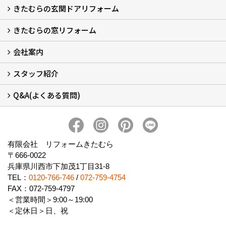
きたむらの玄関ドアリフォーム
玄関ドアリフォーム
玄関引戸リフォーム
勝手口ドアリフォーム
窓リフォーム
きたむらの窓リフォーム
玄関ドアリフォームについて
リシェントについて (23)
・玄関ドアバリエーション (52)
・玄関引戸バリエーション (44)
・勝手口ドアバリエーション (11)
安心の自社施工
無料点検
保証について
価格について
概算見積について (2)
会社案内
窓リフォームについて (5)
・内窓設置-LIXILインプラス
・内窓設置-AGCまどまど
・窓交換
・エコガラス交換
・防犯・防災ガラス交換
スタッフ紹介
会社概要 (2)
ブログ
アクセス
施工エリア
施工までの流れ
SNSインフォメーション
チャット機能
オンライン打合わせ
補助金について (2)
Q&A(よくある質問)
スタッフ紹介
Q&Aひろば (64)
有限会社 リフォームきたむら
〒666-0022
兵庫県川西市下加茂1丁目31-8
TEL：
0120-766-746
/
072-759-4754
FAX：072-759-4797
＜営業時間＞9:00～19:00
＜定休日＞日、祝