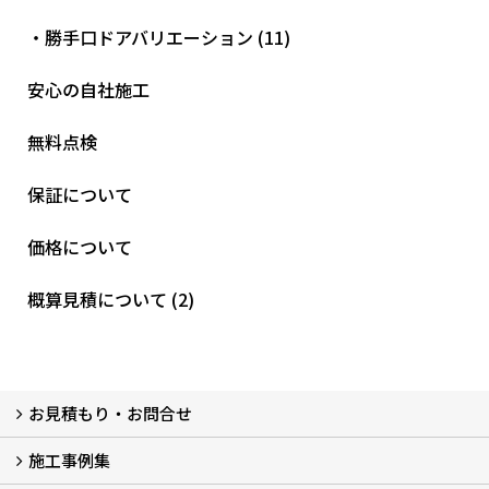
・勝手口ドアバリエーション (11)
安心の自社施工
無料点検
保証について
価格について
概算見積について (2)
お見積もり・お問合せ
施工事例集
LINEで概算見積もり
チャットで質問
問い合わせフォームから
オンライン相談
電話で相談
無料現地調査をご希望の方