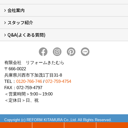
会社案内
窓リフォームについて (5)
・内窓設置-LIXILインプラス
・内窓設置-AGCまどまど
・窓交換
・エコガラス交換
・防犯・防災ガラス交換
スタッフ紹介
会社概要 (2)
ブログ
アクセス
施工エリア
施工までの流れ
SNSインフォメーション
チャット機能
オンライン打合わせ
補助金について (2)
Q&A(よくある質問)
スタッフ紹介
Q&Aひろば (64)
有限会社 リフォームきたむら
〒666-0022
兵庫県川西市下加茂1丁目31-8
TEL：
0120-766-746
/
072-759-4754
FAX：072-759-4797
＜営業時間＞9:00～19:00
＜定休日＞日、祝
Copyright (c) REFORM KITAMURA Co.,Ltd. All Rights Reserved.
Produced by
ゴデスクリエイト