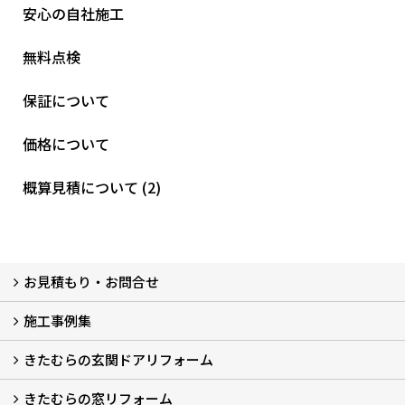
安心の自社施工
無料点検
保証について
価格について
概算見積について (2)
お見積もり・お問合せ
施工事例集
LINEで概算見積もり
チャットで質問
問い合わせフォームから
オンライン相談
電話で相談
無料現地調査をご希望の方
きたむらの玄関ドアリフォーム
玄関ドアリフォーム
玄関引戸リフォーム
勝手口ドアリフォーム
窓リフォーム
きたむらの窓リフォーム
玄関ドアリフォームについて
リシェントについて (23)
・玄関ドアバリエーション (52)
・玄関引戸バリエーション (44)
・勝手口ドアバリエーション (11)
安心の自社施工
無料点検
保証について
価格について
概算見積について (2)