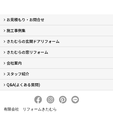
お見積もり・お問合せ
施工事例集
LINEで概算見積もり
チャットで質問
問い合わせフォームから
オンライン相談
電話で相談
無料現地調査をご希望の方
きたむらの玄関ドアリフォーム
玄関ドアリフォーム
玄関引戸リフォーム
勝手口ドアリフォーム
窓リフォーム
きたむらの窓リフォーム
玄関ドアリフォームについて
リシェントについて (23)
・玄関ドアバリエーション (52)
・玄関引戸バリエーション (44)
・勝手口ドアバリエーション (11)
安心の自社施工
無料点検
保証について
価格について
概算見積について (2)
会社案内
窓リフォームについて (5)
・内窓設置-LIXILインプラス
・内窓設置-AGCまどまど
・窓交換
・エコガラス交換
・防犯・防災ガラス交換
スタッフ紹介
会社概要 (2)
ブログ
アクセス
施工エリア
施工までの流れ
SNSインフォメーション
チャット機能
オンライン打合わせ
補助金について (2)
Q&A(よくある質問)
スタッフ紹介
Q&Aひろば (64)
有限会社 リフォームきたむら