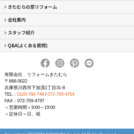
きたむらの窓リフォーム
玄関ドアリフォームについて
リシェントについて (23)
・玄関ドアバリエーション (52)
・玄関引戸バリエーション (44)
・勝手口ドアバリエーション (11)
安心の自社施工
無料点検
保証について
価格について
概算見積について (2)
会社案内
窓リフォームについて (5)
・内窓設置-LIXILインプラス
・内窓設置-AGCまどまど
・窓交換
・エコガラス交換
・防犯・防災ガラス交換
スタッフ紹介
会社概要 (2)
ブログ
アクセス
施工エリア
施工までの流れ
SNSインフォメーション
チャット機能
オンライン打合わせ
補助金について (2)
Q&A(よくある質問)
スタッフ紹介
Q&Aひろば (64)
有限会社 リフォームきたむら
〒666-0022
兵庫県川西市下加茂1丁目31-8
TEL：
0120-766-746
/
072-759-4754
FAX：072-759-4797
＜営業時間＞9:00～19:00
＜定休日＞日、祝