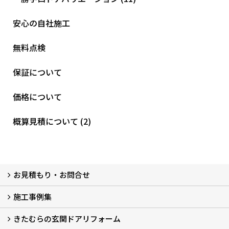
安心の自社施工
無料点検
保証について
価格について
概算見積について (2)
お見積もり・お問合せ
施工事例集
LINEで概算見積もり
チャットで質問
問い合わせフォームから
オンライン相談
電話で相談
無料現地調査をご希望の方
きたむらの玄関ドアリフォーム
玄関ドアリフォーム
玄関引戸リフォーム
勝手口ドアリフォーム
窓リフォーム