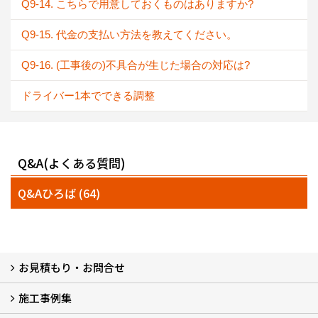
Q9-14. こちらで用意しておくものはありますか?
Q9-15. 代金の支払い方法を教えてください。
Q9-16. (工事後の)不具合が生じた場合の対応は?
ドライバー1本でできる調整
Q&A(よくある質問)
Q&Aひろば (64)
お見積もり・お問合せ
施工事例集
LINEで概算見積もり
チャットで質問
問い合わせフォームから
オンライン相談
電話で相談
無料現地調査をご希望の方