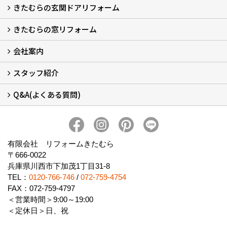
きたむらの玄関ドアリフォーム
玄関ドアリフォーム
玄関引戸リフォーム
勝手口ドアリフォーム
窓リフォーム
きたむらの窓リフォーム
玄関ドアリフォームについて
リシェントについて (23)
・玄関ドアバリエーション (52)
・玄関引戸バリエーション (44)
・勝手口ドアバリエーション (11)
安心の自社施工
無料点検
保証について
価格について
概算見積について (2)
会社案内
窓リフォームについて (5)
・内窓設置-LIXILインプラス
・内窓設置-AGCまどまど
・窓交換
・エコガラス交換
・防犯・防災ガラス交換
スタッフ紹介
会社概要 (2)
ブログ
アクセス
施工エリア
施工までの流れ
SNSインフォメーション
チャット機能
オンライン打合わせ
補助金について (2)
Q&A(よくある質問)
スタッフ紹介
Q&Aひろば (64)
有限会社 リフォームきたむら
〒666-0022
兵庫県川西市下加茂1丁目31-8
TEL：
0120-766-746
/
072-759-4754
FAX：072-759-4797
＜営業時間＞9:00～19:00
＜定休日＞日、祝