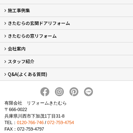
施工事例集
LINEで概算見積もり
チャットで質問
問い合わせフォームから
オンライン相談
電話で相談
無料現地調査をご希望の方
きたむらの玄関ドアリフォーム
玄関ドアリフォーム
玄関引戸リフォーム
勝手口ドアリフォーム
窓リフォーム
きたむらの窓リフォーム
玄関ドアリフォームについて
リシェントについて (23)
・玄関ドアバリエーション (52)
・玄関引戸バリエーション (44)
・勝手口ドアバリエーション (11)
安心の自社施工
無料点検
保証について
価格について
概算見積について (2)
会社案内
窓リフォームについて (5)
・内窓設置-LIXILインプラス
・内窓設置-AGCまどまど
・窓交換
・エコガラス交換
・防犯・防災ガラス交換
スタッフ紹介
会社概要 (2)
ブログ
アクセス
施工エリア
施工までの流れ
SNSインフォメーション
チャット機能
オンライン打合わせ
補助金について (2)
Q&A(よくある質問)
スタッフ紹介
Q&Aひろば (64)
有限会社 リフォームきたむら
〒666-0022
兵庫県川西市下加茂1丁目31-8
TEL：
0120-766-746
/
072-759-4754
FAX：072-759-4797