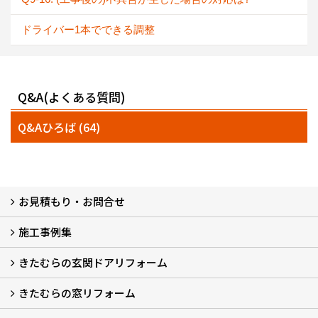
ドライバー1本でできる調整
Q&A(よくある質問)
Q&Aひろば (64)
お見積もり・お問合せ
施工事例集
LINEで概算見積もり
チャットで質問
問い合わせフォームから
オンライン相談
電話で相談
無料現地調査をご希望の方
きたむらの玄関ドアリフォーム
玄関ドアリフォーム
玄関引戸リフォーム
勝手口ドアリフォーム
窓リフォーム
きたむらの窓リフォーム
玄関ドアリフォームについて
リシェントについて (23)
・玄関ドアバリエーション (52)
・玄関引戸バリエーション (44)
・勝手口ドアバリエーション (11)
安心の自社施工
無料点検
保証について
価格について
概算見積について (2)