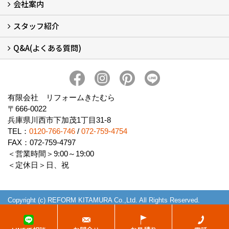
会社案内
窓リフォームについて (5)
・内窓設置-LIXILインプラス
・内窓設置-AGCまどまど
・窓交換
・エコガラス交換
・防犯・防災ガラス交換
スタッフ紹介
会社概要 (2)
ブログ
アクセス
施工エリア
施工までの流れ
SNSインフォメーション
チャット機能
オンライン打合わせ
補助金について (2)
Q&A(よくある質問)
スタッフ紹介
Q&Aひろば (64)
有限会社 リフォームきたむら
〒666-0022
兵庫県川西市下加茂1丁目31-8
TEL：
0120-766-746
/
072-759-4754
FAX：072-759-4797
＜営業時間＞9:00～19:00
＜定休日＞日、祝
Copyright (c) REFORM KITAMURA Co.,Ltd. All Rights Reserved.
Produced by
ゴデスクリエイト