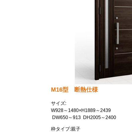
M16型 断熱仕様
サイズ:
W928～1480×H1889～2439
DW650～913 DH2005～2400
枠タイプ:親子