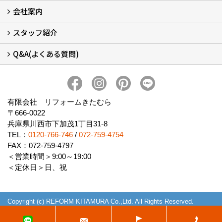
会社案内
窓リフォームについて (5)
・内窓設置-LIXILインプラス
・内窓設置-AGCまどまど
・窓交換
・エコガラス交換
・防犯・防災ガラス交換
スタッフ紹介
会社概要 (2)
ブログ
アクセス
施工エリア
施工までの流れ
SNSインフォメーション
チャット機能
オンライン打合わせ
補助金について (2)
Q&A(よくある質問)
スタッフ紹介
Q&Aひろば (64)
有限会社 リフォームきたむら
〒666-0022
兵庫県川西市下加茂1丁目31-8
TEL：
0120-766-746
/
072-759-4754
FAX：072-759-4797
＜営業時間＞9:00～19:00
＜定休日＞日、祝
Copyright (c) REFORM KITAMURA Co.,Ltd. All Rights Reserved.
Produced by
ゴデスクリエイト