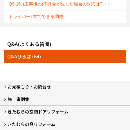
Q9-16. (工事後の)不具合が生じた場合の対応は?
ドライバー1本でできる調整
Q&A(よくある質問)
Q&Aひろば (64)
お見積もり・お問合せ
施工事例集
LINEで概算見積もり
チャットで質問
問い合わせフォームから
オンライン相談
電話で相談
無料現地調査をご希望の方
きたむらの玄関ドアリフォーム
玄関ドアリフォーム
玄関引戸リフォーム
勝手口ドアリフォーム
窓リフォーム
きたむらの窓リフォーム
玄関ドアリフォームについて
リシェントについて (23)
・玄関ドアバリエーション (52)
・玄関引戸バリエーション (44)
・勝手口ドアバリエーション (11)
安心の自社施工
無料点検
保証について
価格について
概算見積について (2)