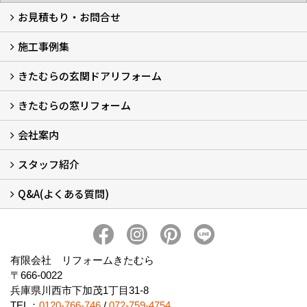
お見積もり・お問合せ
施工事例集
LINEで概算見積もり
チャットで質問
問い合わせフォームから
オンライン相談
電話で相談
無料現地調査をご希望の方
きたむらの玄関ドアリフォーム
玄関ドアリフォーム
玄関引戸リフォーム
勝手口ドアリフォーム
窓リフォーム
きたむらの窓リフォーム
玄関ドアリフォームについて
リシェントについて (23)
・玄関ドアバリエーション (52)
・玄関引戸バリエーション (44)
・勝手口ドアバリエーション (11)
安心の自社施工
無料点検
保証について
価格について
概算見積について (2)
会社案内
窓リフォームについて (5)
・内窓設置-LIXILインプラス
・内窓設置-AGCまどまど
・窓交換
・エコガラス交換
・防犯・防災ガラス交換
スタッフ紹介
会社概要 (2)
ブログ
アクセス
施工エリア
施工までの流れ
SNSインフォメーション
チャット機能
オンライン打合わせ
補助金について (2)
Q&A(よくある質問)
スタッフ紹介
Q&Aひろば (64)
有限会社 リフォームきたむら
〒666-0022
兵庫県川西市下加茂1丁目31-8
TEL：
0120-766-746
/
072-759-4754