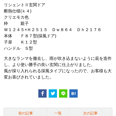
リシェントⅡ玄関ドア
断熱仕様(ｋ４)
クリエモカ色
枠 親子
Ｗ１２４５×Ｈ２５１５ Ｄｗ８６４ Ｄｈ２１７６
本体 Ｆ８７型(採風ドア)
子扉 Ｋ１２型
ハンドル Ｓ型
大きなランマを撤去し、雨が吹き込まないように庇を造作
し、より使い勝手の良い玄関に仕上がりました。
風が採り入れられる採風タイプになったので、お客様も大
変お喜びされていました。
前の記事
一覧
次の記事