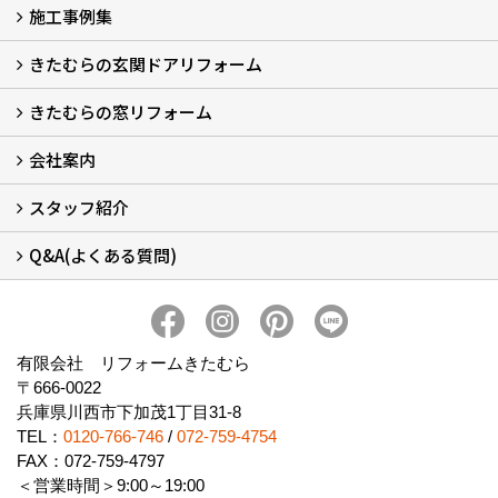
施工事例集
LINEで概算見積もり
チャットで質問
問い合わせフォームから
オンライン相談
電話で相談
無料現地調査をご希望の方
きたむらの玄関ドアリフォーム
玄関ドアリフォーム
玄関引戸リフォーム
勝手口ドアリフォーム
窓リフォーム
きたむらの窓リフォーム
玄関ドアリフォームについて
リシェントについて (23)
・玄関ドアバリエーション (52)
・玄関引戸バリエーション (44)
・勝手口ドアバリエーション (11)
安心の自社施工
無料点検
保証について
価格について
概算見積について (2)
会社案内
窓リフォームについて (5)
・内窓設置-LIXILインプラス
・内窓設置-AGCまどまど
・窓交換
・エコガラス交換
・防犯・防災ガラス交換
スタッフ紹介
会社概要 (2)
ブログ
アクセス
施工エリア
施工までの流れ
SNSインフォメーション
チャット機能
オンライン打合わせ
補助金について (2)
Q&A(よくある質問)
スタッフ紹介
Q&Aひろば (64)
有限会社 リフォームきたむら
〒666-0022
兵庫県川西市下加茂1丁目31-8
TEL：
0120-766-746
/
072-759-4754
FAX：072-759-4797
＜営業時間＞9:00～19:00