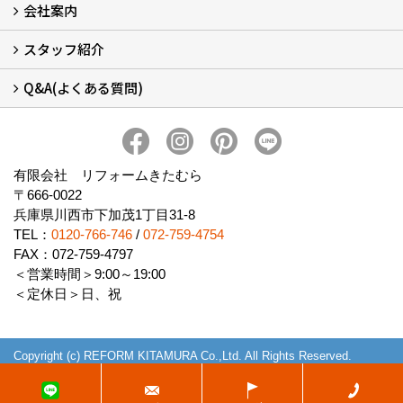
会社案内
窓リフォームについて (5)
・内窓設置-LIXILインプラス
・内窓設置-AGCまどまど
・窓交換
・エコガラス交換
・防犯・防災ガラス交換
スタッフ紹介
会社概要 (2)
ブログ
アクセス
施工エリア
施工までの流れ
SNSインフォメーション
チャット機能
オンライン打合わせ
補助金について (2)
Q&A(よくある質問)
スタッフ紹介
Q&Aひろば (64)
有限会社 リフォームきたむら
〒666-0022
兵庫県川西市下加茂1丁目31-8
TEL：
0120-766-746
/
072-759-4754
FAX：072-759-4797
＜営業時間＞9:00～19:00
＜定休日＞日、祝
Copyright (c) REFORM KITAMURA Co.,Ltd. All Rights Reserved.
Produced by
ゴデスクリエイト