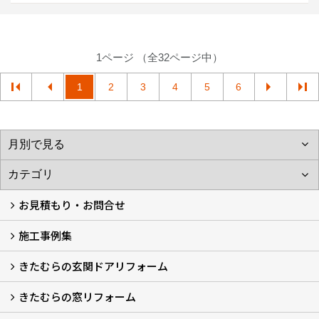
1ページ （全32ページ中）
1
2
3
4
5
6
お見積もり・お問合せ
施工事例集
LINEで概算見積もり
チャットで質問
問い合わせフォームから
オンライン相談
電話で相談
無料現地調査をご希望の方
きたむらの玄関ドアリフォーム
玄関ドアリフォーム
玄関引戸リフォーム
勝手口ドアリフォーム
窓リフォーム
きたむらの窓リフォーム
玄関ドアリフォームについて
リシェントについて (23)
・玄関ドアバリエーション (52)
・玄関引戸バリエーション (44)
・勝手口ドアバリエーション (11)
安心の自社施工
無料点検
保証について
価格について
概算見積について (2)