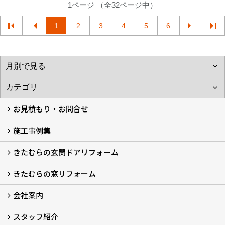
1ページ （全32ページ中）
1
2
3
4
5
6
お見積もり・お問合せ
施工事例集
LINEで概算見積もり
チャットで質問
問い合わせフォームから
オンライン相談
電話で相談
無料現地調査をご希望の方
きたむらの玄関ドアリフォーム
玄関ドアリフォーム
玄関引戸リフォーム
勝手口ドアリフォーム
窓リフォーム
きたむらの窓リフォーム
玄関ドアリフォームについて
リシェントについて (23)
・玄関ドアバリエーション (52)
・玄関引戸バリエーション (44)
・勝手口ドアバリエーション (11)
安心の自社施工
無料点検
保証について
価格について
概算見積について (2)
会社案内
窓リフォームについて (5)
・内窓設置-LIXILインプラス
・内窓設置-AGCまどまど
・窓交換
・エコガラス交換
・防犯・防災ガラス交換
スタッフ紹介
会社概要 (2)
ブログ
アクセス
施工エリア
施工までの流れ
SNSインフォメーション
チャット機能
オンライン打合わせ
補助金について (2)