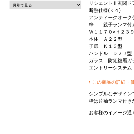
リシェントⅡ玄関ド
断熱仕様(ｋ４)
アンティークオーク
枠 親子ランマ付
Ｗ１１７０×Ｈ２３
本体 Ａ２２型
子扉 Ｋ１３型
ハンドル Ｄ２Ｊ型
ガラス 防犯複層ガ
エントリーシステム
この商品の詳細・
シンプルなデザイン
枠は片袖ランマ付き
お客様のイメージ通