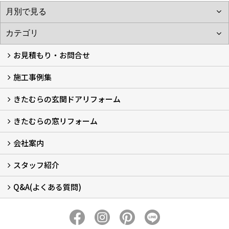
お見積もり・お問合せ
施工事例集
LINEで概算見積もり
チャットで質問
問い合わせフォームから
オンライン相談
電話で相談
無料現地調査をご希望の方
きたむらの玄関ドアリフォーム
玄関ドアリフォーム
玄関引戸リフォーム
勝手口ドアリフォーム
窓リフォーム
きたむらの窓リフォーム
玄関ドアリフォームについて
リシェントについて (23)
・玄関ドアバリエーション (52)
・玄関引戸バリエーション (44)
・勝手口ドアバリエーション (11)
安心の自社施工
無料点検
保証について
価格について
概算見積について (2)
会社案内
窓リフォームについて (5)
・内窓設置-LIXILインプラス
・内窓設置-AGCまどまど
・窓交換
・エコガラス交換
・防犯・防災ガラス交換
スタッフ紹介
会社概要 (2)
ブログ
アクセス
施工エリア
施工までの流れ
SNSインフォメーション
チャット機能
オンライン打合わせ
補助金について (2)
Q&A(よくある質問)
スタッフ紹介
Q&Aひろば (64)