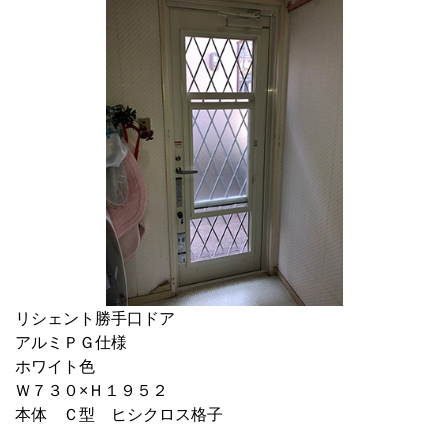
リシェント勝手口ドア
アルミＰＧ仕様
ホワイト色
Ｗ７３０×Ｈ１９５２
本体 Ｃ型 ヒシクロス格子