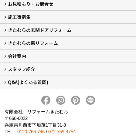
お見積もり・お問合せ
施工事例集
LINEで概算見積もり
チャットで質問
問い合わせフォームから
オンライン相談
電話で相談
無料現地調査をご希望の方
きたむらの玄関ドアリフォーム
玄関ドアリフォーム
玄関引戸リフォーム
勝手口ドアリフォーム
窓リフォーム
きたむらの窓リフォーム
玄関ドアリフォームについて
リシェントについて (23)
・玄関ドアバリエーション (52)
・玄関引戸バリエーション (44)
・勝手口ドアバリエーション (11)
安心の自社施工
無料点検
保証について
価格について
概算見積について (2)
会社案内
窓リフォームについて (5)
・内窓設置-LIXILインプラス
・内窓設置-AGCまどまど
・窓交換
・エコガラス交換
・防犯・防災ガラス交換
スタッフ紹介
会社概要 (2)
ブログ
アクセス
施工エリア
施工までの流れ
SNSインフォメーション
チャット機能
オンライン打合わせ
補助金について (2)
Q&A(よくある質問)
スタッフ紹介
Q&Aひろば (64)
有限会社 リフォームきたむら
〒666-0022
兵庫県川西市下加茂1丁目31-8
TEL：
0120-766-746
/
072-759-4754