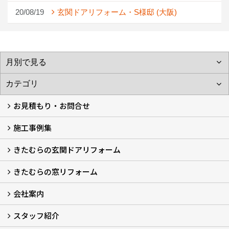
20/08/19
玄関ドアリフォーム・S様邸 (大阪)
お見積もり・お問合せ
施工事例集
LINEで概算見積もり
チャットで質問
問い合わせフォームから
オンライン相談
電話で相談
無料現地調査をご希望の方
きたむらの玄関ドアリフォーム
玄関ドアリフォーム
玄関引戸リフォーム
勝手口ドアリフォーム
窓リフォーム
きたむらの窓リフォーム
玄関ドアリフォームについて
リシェントについて (23)
・玄関ドアバリエーション (52)
・玄関引戸バリエーション (44)
・勝手口ドアバリエーション (11)
安心の自社施工
無料点検
保証について
価格について
概算見積について (2)
会社案内
窓リフォームについて (5)
・内窓設置-LIXILインプラス
・内窓設置-AGCまどまど
・窓交換
・エコガラス交換
・防犯・防災ガラス交換
スタッフ紹介
会社概要 (2)
ブログ
アクセス
施工エリア
施工までの流れ
SNSインフォメーション
チャット機能
オンライン打合わせ
補助金について (2)