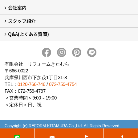
会社案内
窓リフォームについて (5)
・内窓設置-LIXILインプラス
・内窓設置-AGCまどまど
・窓交換
・エコガラス交換
・防犯・防災ガラス交換
スタッフ紹介
会社概要 (2)
ブログ
アクセス
施工エリア
施工までの流れ
SNSインフォメーション
チャット機能
オンライン打合わせ
補助金について (2)
Q&A(よくある質問)
スタッフ紹介
Q&Aひろば (64)
有限会社 リフォームきたむら
〒666-0022
兵庫県川西市下加茂1丁目31-8
TEL：
0120-766-746
/
072-759-4754
FAX：072-759-4797
＜営業時間＞9:00～19:00
＜定休日＞日、祝
Copyright (c) REFORM KITAMURA Co.,Ltd. All Rights Reserved.
Produced by
ゴデスクリエイト