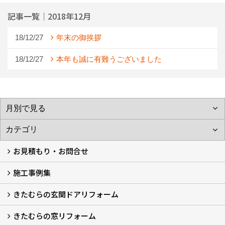
記事一覧｜2018年12月
18/12/27
年末の御挨拶
18/12/27
本年も誠に有難うございました
お見積もり・お問合せ
施工事例集
LINEで概算見積もり
チャットで質問
問い合わせフォームから
オンライン相談
電話で相談
無料現地調査をご希望の方
きたむらの玄関ドアリフォーム
玄関ドアリフォーム
玄関引戸リフォーム
勝手口ドアリフォーム
窓リフォーム
きたむらの窓リフォーム
玄関ドアリフォームについて
リシェントについて (23)
・玄関ドアバリエーション (52)
・玄関引戸バリエーション (44)
・勝手口ドアバリエーション (11)
安心の自社施工
無料点検
保証について
価格について
概算見積について (2)