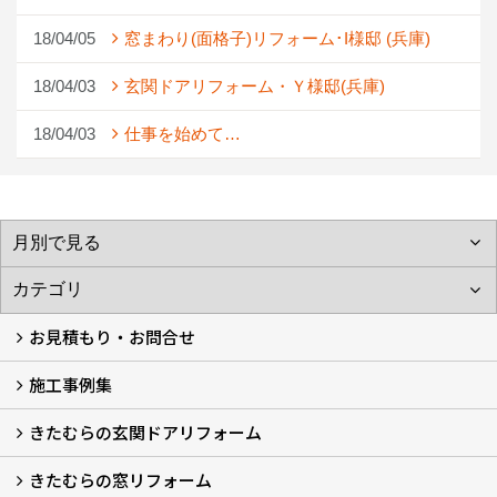
18/04/05
窓まわり(面格子)リフォーム･I様邸 (兵庫)
18/04/03
玄関ドアリフォーム・Ｙ様邸(兵庫)
18/04/03
仕事を始めて…
お見積もり・お問合せ
施工事例集
LINEで概算見積もり
チャットで質問
問い合わせフォームから
オンライン相談
電話で相談
無料現地調査をご希望の方
きたむらの玄関ドアリフォーム
玄関ドアリフォーム
玄関引戸リフォーム
勝手口ドアリフォーム
窓リフォーム
きたむらの窓リフォーム
玄関ドアリフォームについて
リシェントについて (23)
・玄関ドアバリエーション (52)
・玄関引戸バリエーション (44)
・勝手口ドアバリエーション (11)
安心の自社施工
無料点検
保証について
価格について
概算見積について (2)