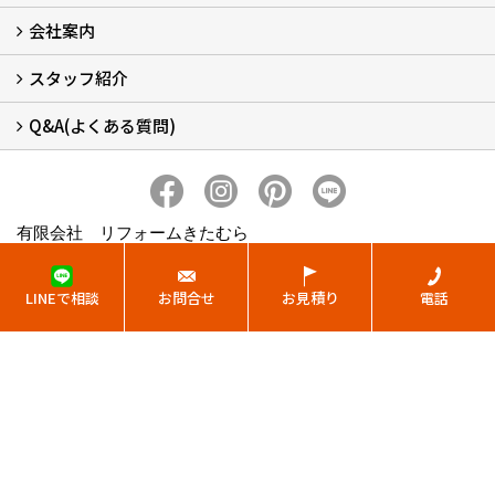
会社案内
窓リフォームについて (5)
・内窓設置-LIXILインプラス
・内窓設置-AGCまどまど
・窓交換
・エコガラス交換
・防犯・防災ガラス交換
スタッフ紹介
会社概要 (2)
ブログ
アクセス
施工エリア
施工までの流れ
SNSインフォメーション
チャット機能
オンライン打合わせ
補助金について (2)
Q&A(よくある質問)
スタッフ紹介
Q&Aひろば (64)
有限会社 リフォームきたむら
〒666-0022
兵庫県川西市下加茂1丁目31-8
LINEで相談
お問合せ
お見積り
電話
TEL：
0120-766-746
/
072-759-4754
FAX：072-759-4797
＜営業時間＞9:00～19:00
＜定休日＞日、祝
Copyright (c) REFORM KITAMURA Co.,Ltd. All Rights Reserved.
Produced by
ゴデスクリエイト