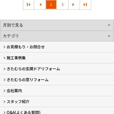
1
2
お見積もり・お問合せ
施工事例集
LINEで概算見積もり
チャットで質問
問い合わせフォームから
オンライン相談
電話で相談
無料現地調査をご希望の方
きたむらの玄関ドアリフォーム
玄関ドアリフォーム
玄関引戸リフォーム
勝手口ドアリフォーム
窓リフォーム
きたむらの窓リフォーム
玄関ドアリフォームについて
リシェントについて (23)
・玄関ドアバリエーション (52)
・玄関引戸バリエーション (44)
・勝手口ドアバリエーション (11)
安心の自社施工
無料点検
保証について
価格について
概算見積について (2)
会社案内
窓リフォームについて (5)
・内窓設置-LIXILインプラス
・内窓設置-AGCまどまど
・窓交換
・エコガラス交換
・防犯・防災ガラス交換
スタッフ紹介
会社概要 (2)
ブログ
アクセス
施工エリア
施工までの流れ
SNSインフォメーション
チャット機能
オンライン打合わせ
補助金について (2)
Q&A(よくある質問)
スタッフ紹介