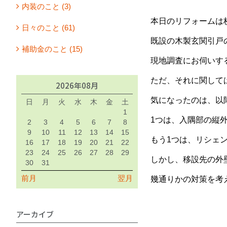
内装のこと (3)
本日のリフォームは
日々のこと (61)
既設の木製玄関引戸
補助金のこと (15)
現地調査にお伺いす
ただ、それに関して
2026年08月
気になったのは、以
日
月
火
水
木
金
土
1
1つは、入隅部の縦外
2
3
4
5
6
7
8
9
10
11
12
13
14
15
もう1つは、リシェ
16
17
18
19
20
21
22
23
24
25
26
27
28
29
しかし、移設先の外
30
31
前月
翌月
幾通りかの対策を考
アーカイブ