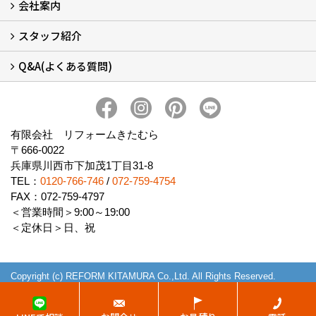
会社案内
窓リフォームについて (5)
・内窓設置-LIXILインプラス
・内窓設置-AGCまどまど
・窓交換
・エコガラス交換
・防犯・防災ガラス交換
スタッフ紹介
会社概要 (2)
ブログ
アクセス
施工エリア
施工までの流れ
SNSインフォメーション
チャット機能
オンライン打合わせ
補助金について (2)
Q&A(よくある質問)
スタッフ紹介
Q&Aひろば (64)
有限会社 リフォームきたむら
〒666-0022
兵庫県川西市下加茂1丁目31-8
TEL：
0120-766-746
/
072-759-4754
FAX：072-759-4797
＜営業時間＞9:00～19:00
＜定休日＞日、祝
Copyright (c) REFORM KITAMURA Co.,Ltd. All Rights Reserved.
Produced by
ゴデスクリエイト