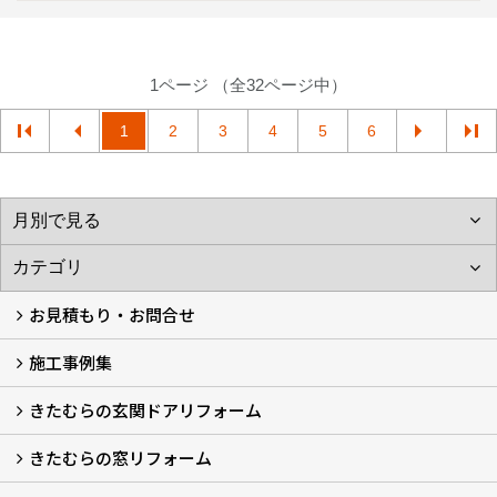
1ページ （全32ページ中）
1
2
3
4
5
6
お見積もり・お問合せ
施工事例集
LINEで概算見積もり
チャットで質問
問い合わせフォームから
オンライン相談
電話で相談
無料現地調査をご希望の方
きたむらの玄関ドアリフォーム
玄関ドアリフォーム
玄関引戸リフォーム
勝手口ドアリフォーム
窓リフォーム
きたむらの窓リフォーム
玄関ドアリフォームについて
リシェントについて (23)
・玄関ドアバリエーション (52)
・玄関引戸バリエーション (44)
・勝手口ドアバリエーション (11)
安心の自社施工
無料点検
保証について
価格について
概算見積について (2)