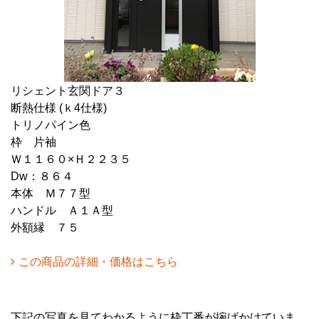
リシェント玄関ドア３
断熱仕様 (ｋ4仕様)
トリノパイン色
枠 片袖
Ｗ１１６０×Ｈ２２３５
Dw：８６４
本体 Ｍ７７型
ハンドル Ａ１Ａ型
外額縁 ７５
この商品の詳細・価格はこちら
下記の写真を見てわかるように枠丁番が捥げかけていま