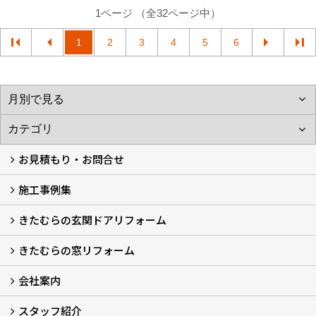
1ページ （全32ページ中）
1
2
3
4
5
6
お見積もり・お問合せ
施工事例集
LINEで概算見積もり
チャットで質問
問い合わせフォームから
オンライン相談
電話で相談
無料現地調査をご希望の方
きたむらの玄関ドアリフォーム
玄関ドアリフォーム
玄関引戸リフォーム
勝手口ドアリフォーム
窓リフォーム
きたむらの窓リフォーム
玄関ドアリフォームについて
リシェントについて (23)
・玄関ドアバリエーション (52)
・玄関引戸バリエーション (44)
・勝手口ドアバリエーション (11)
安心の自社施工
無料点検
保証について
価格について
概算見積について (2)
会社案内
窓リフォームについて (5)
・内窓設置-LIXILインプラス
・内窓設置-AGCまどまど
・窓交換
・エコガラス交換
・防犯・防災ガラス交換
スタッフ紹介
会社概要 (2)
ブログ
アクセス
施工エリア
施工までの流れ
SNSインフォメーション
チャット機能
オンライン打合わせ
補助金について (2)