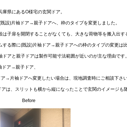
兵庫県にあるO様宅の玄関ドア。
 (既設)片袖ドア→親子ドアへ、枠のタイプを変更しました。
段は子扉を開閉することがなくても、大きな荷物等を搬入出す
ムする際に(既設)片袖ドア→親子ドアへの枠のタイプの変更は
袖ドアと親子ドアは製作可能寸法範囲が近いのが主な理由です
片袖ドア→親子ドア、
子ドア→片袖ドアへ変更したい場合は、現地調査時にご相談下さ
ドアは、スリットも横から縦になったことで玄関のイメージも
Before