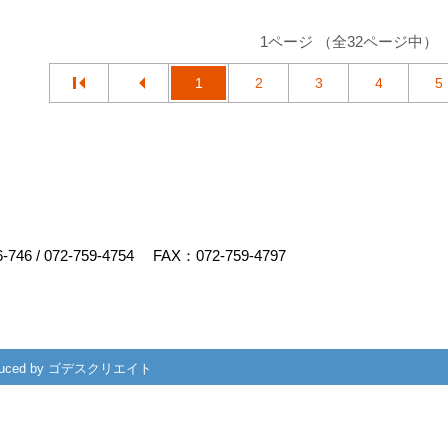
1ページ （全32ページ中）
1
2
3
4
5
6-746
/
072-759-4754
FAX：072-759-4797
uced by
ゴデスクリエイト