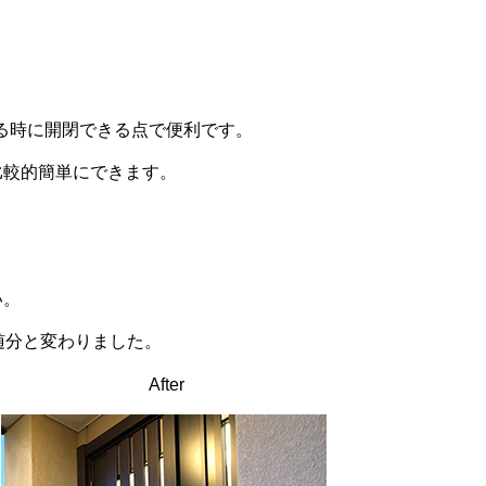
る時に開閉できる点で便利です。
比較的簡単にできます。
。
い。
随分と変わりました。
After