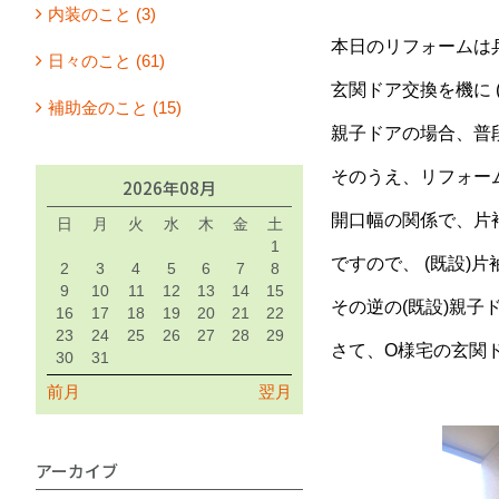
内装のこと (3)
本日のリフォームは
日々のこと (61)
玄関ドア交換を機に
補助金のこと (15)
親子ドアの場合、普
そのうえ、リフォー
2026年08月
開口幅の関係で、片
日
月
火
水
木
金
土
1
ですので、 (既設)
2
3
4
5
6
7
8
9
10
11
12
13
14
15
その逆の(既設)親
16
17
18
19
20
21
22
23
24
25
26
27
28
29
さて、O様宅の玄関
30
31
前月
翌月
アーカイブ