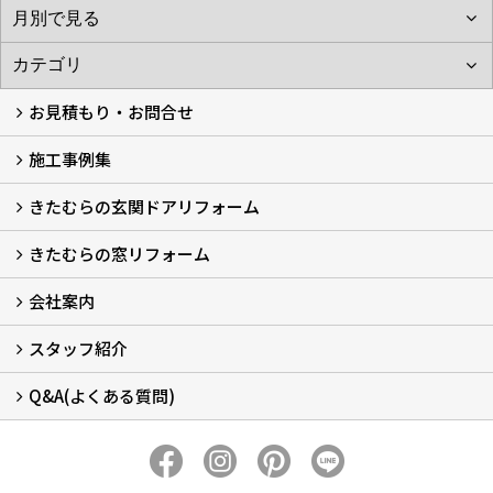
お見積もり・お問合せ
施工事例集
LINEで概算見積もり
チャットで質問
問い合わせフォームから
オンライン相談
電話で相談
無料現地調査をご希望の方
きたむらの玄関ドアリフォーム
玄関ドアリフォーム
玄関引戸リフォーム
勝手口ドアリフォーム
窓リフォーム
きたむらの窓リフォーム
玄関ドアリフォームについて
リシェントについて (23)
・玄関ドアバリエーション (52)
・玄関引戸バリエーション (44)
・勝手口ドアバリエーション (11)
安心の自社施工
無料点検
保証について
価格について
概算見積について (2)
会社案内
窓リフォームについて (5)
・内窓設置-LIXILインプラス
・内窓設置-AGCまどまど
・窓交換
・エコガラス交換
・防犯・防災ガラス交換
スタッフ紹介
会社概要 (2)
ブログ
アクセス
施工エリア
施工までの流れ
SNSインフォメーション
チャット機能
オンライン打合わせ
補助金について (2)
Q&A(よくある質問)
スタッフ紹介
Q&Aひろば (64)