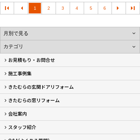
1
2
3
4
5
6
お見積もり・お問合せ
施工事例集
LINEで概算見積もり
チャットで質問
問い合わせフォームから
オンライン相談
電話で相談
無料現地調査をご希望の方
きたむらの玄関ドアリフォーム
玄関ドアリフォーム
玄関引戸リフォーム
勝手口ドアリフォーム
窓リフォーム
きたむらの窓リフォーム
玄関ドアリフォームについて
リシェントについて (23)
・玄関ドアバリエーション (52)
・玄関引戸バリエーション (44)
・勝手口ドアバリエーション (11)
安心の自社施工
無料点検
保証について
価格について
概算見積について (2)
会社案内
窓リフォームについて (5)
・内窓設置-LIXILインプラス
・内窓設置-AGCまどまど
・窓交換
・エコガラス交換
・防犯・防災ガラス交換
スタッフ紹介
会社概要 (2)
ブログ
アクセス
施工エリア
施工までの流れ
SNSインフォメーション
チャット機能
オンライン打合わせ
補助金について (2)